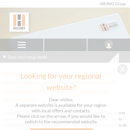
WEINIG Group
Dun seul coup doeil
Plaqueuse de chants Série STREAMER: Une
Looking for your regional
technologie de pointe à encombrement réduit,
website?
accompagnée d’un éventail convaincant de
performances !
Dear visitor,
A separate website is available for your region
with local offers and contacts.
La gamme STREAMER vous offre une solution compacte pour entrer
Please click on the arrow, if you would like to
dans le monde des machines professionnelles de placage de chants
switch to the recommended website.
HOLZ-HER . En termes d'usinage de colles PUR et de changements de