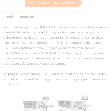
couleurs, ainsi qu'avec son un temps de chauffe imbattable de
HOLZ-HER USA, ENGLISH
seulement 3 minutes, le systèmes à buses de HOLZ-HER et son
encollage ultra flexible fait figure de nouvelle référence pour les
menuisiers modernes.
Sur toutes ses gammes, HOLZ-HER préinstalle en usine des fraises au
diamant de haute qualité et d'une grande longévité, ainsi qu'une
technologie d'aspiration optimisée pour les copeaux. Des agrégats
haute performance viennent compléter les plaqueuses de chants
STREAMER pour la finition. L'un des points forts de la gamme
STREAMER à partir de la STREAMER 1054 est le pack compact de
mise à niveau pour l'usinage d'épaisseurs de chants jusqu'à 6 mm et
d'épaisseurs de panneaux jusqu'à 60 mm.
Les plaqueuses de chants STREAMER vous offrent tout ce qu'il vous
faut : un équipement haut de gamme au rapport prix/performances
imbattable.