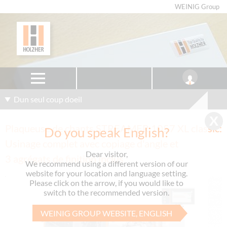
WEINIG Group
Dun seul coup doeil
Plaqueuse de chants STREAMER 1057 XL classic:
Do you speak English?
Usinage complet avec copiage d'angle et
Dear visitor,
3 agrégats de finition inclus
We recommend using a different version of our
website for your location and language setting.
Please click on the arrow, if you would like to
switch to the recommended version.
WEINIG GROUP WEBSITE, ENGLISH