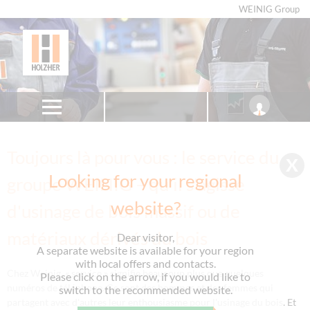
WEINIG Group
Toujours là pour vous : le service du
Looking for your regional
groupe WEINIG – qu'il s'agisse
website?
d'usinage de bois massif ou de
matériaux dérivés du bois
Dear visitor,
A separate website is available for your region
with local offers and contacts.
Chez Weinig, « service » signifie beaucoup plus que quelques
Please click on the arrow, if you would like to
numéros de téléphone. Ce sont des hommes et des femmes qui
switch to the recommended website.
partagent avec d'autres leur enthousiasme pour l'usinage du bois. Et