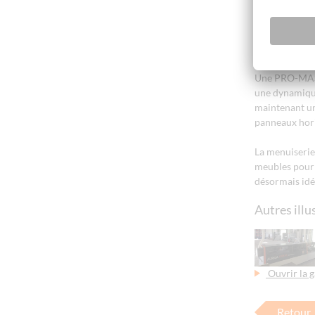
L’excellente 
jusque dans l
situé à Saint-
d’Outre-Mer f
Une PRO-MASTE
une dynamique
maintenant un
panneaux hori
La menuiserie
meubles pour 
désormais idé
Autres illu
Ouvrir la g
Retour