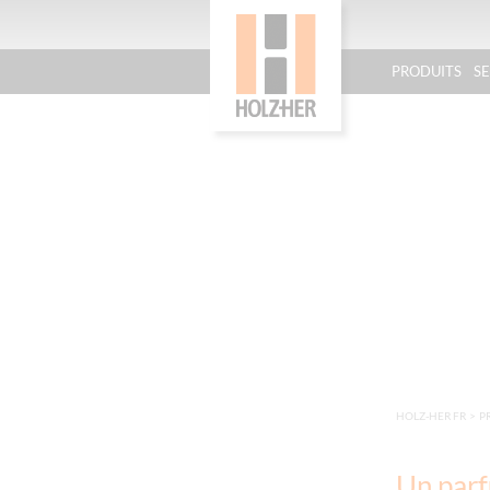
PRODUITS
S
HOLZ-HER FR
>
P
Un parf