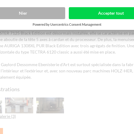
réputation de HOLZ-HER comme fabricant de machines puissantes précède
es Caraïbes. Le nouvel entrepôt de la menuiserie Gaylord Dessomme Ebeni
Barthélemy, petite île des Caraïbes dans les Petites Antilles appartenant au
rançais, a été équipé de machines du fabricant de Nürtingen.
R 7125 Black Edition est désormais installée, elle se caractérise en par
 aboutie de la tête 5 axes à cardan et du processeur. De plus, la menuise
e AURIGA 1308XL PUR Black Edition avec trois agrégats de finition. Une 
zontale du type TECTRA 6120 classic a aussi été mise en place.
 Gaylord Dessomme Ebenisterie d’Art est surtout spécialisée dans la fabr
l’intérieur et l’extérieur et, avec son nouveau parc machines HOLZ-HER, e
alement équipée.
strations
alerie (3)