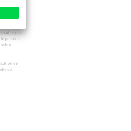
 l’entreprise
sterie d‘Art
 territoire
ticulier par
rie possède
scie à
ication de
lle est