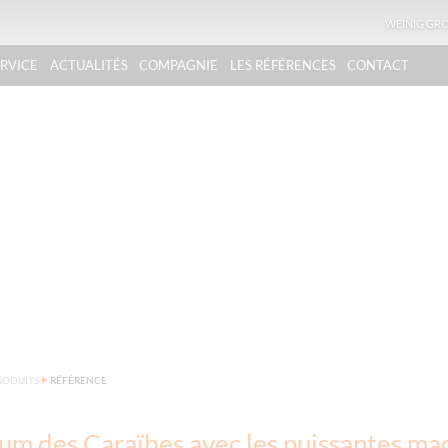
WEINIG GR
ERVICE
ACTUALITÉS
COMPAGNIE
LES RÉFÉRENCES
CONTACT
RODUITS
RÉFÉRENCE
um des Caraïbes avec les puissantes ma