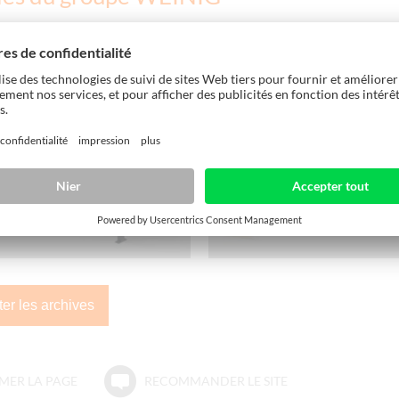
03/18/2019
MASTER 5920 : le
NEXTEC 4.0 | La solution 
de retour des panneaux
pour la gestion de votre
manutention efficace...
production
ter les archives
MER LA PAGE
RECOMMANDER LE SITE