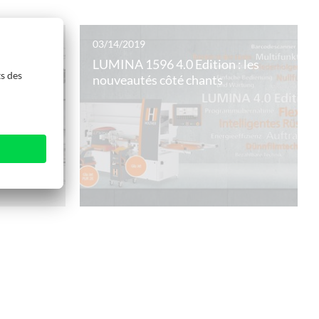
03/14/2019
locale
LUMINA 1596 4.0 Edition : les
nouveautés côté chants