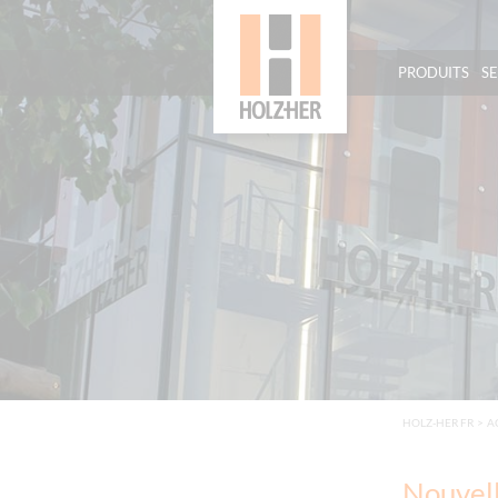
PRODUITS
S
HOLZ-HER FR
>
A
Nouvel