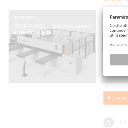
03/29/2019
03/22/2019
TECTRA 6120 — Grande puissance
RETURN-
et design revisité
système 
pour une 
consul
IMPRI