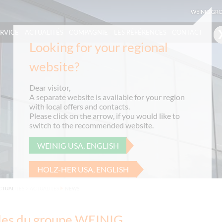
WEINIG GR
ERVICE
ACTUALITÉS
COMPAGNIE
LES RÉFÉRENCES
CONTACT
Looking for your regional
website?
Dear visitor,
A separate website is available for your region
with local offers and contacts.
Please click on the arrow, if you would like to
switch to the recommended website.
WEINIG USA, ENGLISH
HOLZ-HER USA, ENGLISH
CTUALITÉS
>
ACTUALITÉS
NEWS
les du groupe WEINIG