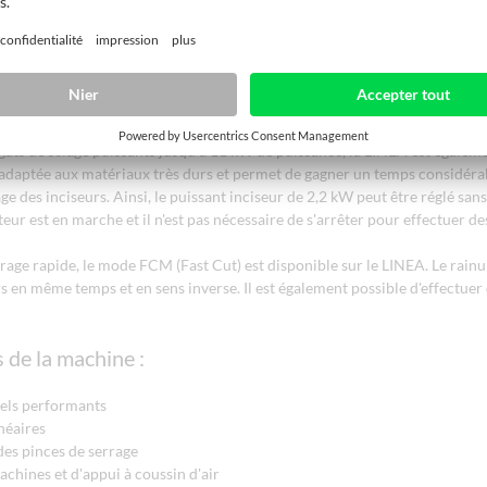
écise de matériaux en forme de plaques s'impose de plus en plus dans les
té de coupe. Habituellement, la découpe s'effectue laborieusement avec d
s sur une scie à format. Avec la LINEA 6015, vous pouvez effectuer la dé
n ménageant votre dos avec un seul opérateur, et ce dans des conditions d
identiques. Traduit avec www.DeepL.com/Translator (version gratuite)
gats de sciage puissants jusqu'à 11 kW de puissance, la LINEA est égalem
adaptée aux matériaux très durs et permet de gagner un temps considéra
e des inciseurs. Ainsi, le puissant inciseur de 2,2 kW peut être réglé sans
eur est en marche et il n'est pas nécessaire de s'arrêter pour effectuer de
rage rapide, le mode FCM (Fast Cut) est disponible sur le LINEA. Le rain
rs en même temps et en sens inverse. Il est également possible d'effectue
 de la machine :
iels performants
néaires
es pinces de serrage
achines et d'appui à coussin d'air