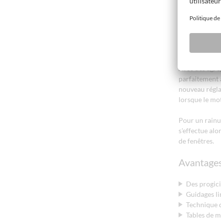
La découpe pr
faible capaci
collaborateur
sécurité et e
pratiquement 
Avec des agré
parfaitement 
nouveau réglag
lorsque le mot
Pour un rainu
s'effectue alo
de fenêtres.
Avantages
Des progic
Guidages li
Technique d
Tables de m