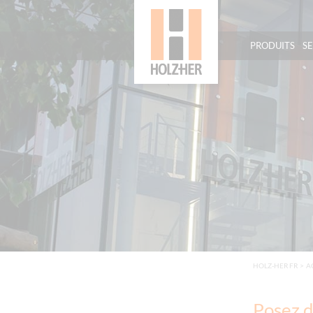
PRODUITS
S
HOLZ-HER FR
>
A
Posez d