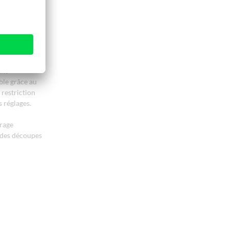
 entreprises à
eux
coupe en toute
'espace
ent
ble grâce au
 restriction
s réglages.
urage
r des découpes