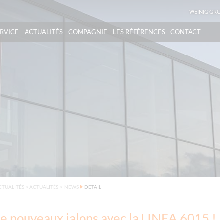
WEINIG GR
ERVICE
ACTUALITÉS
COMPAGNIE
LES RÉFÉRENCES
CONTACT
CTUALITÉS
>
ACTUALITÉS
>
NEWS
DETAIL
e nouveaux jalons avec la LINEA 6015 !