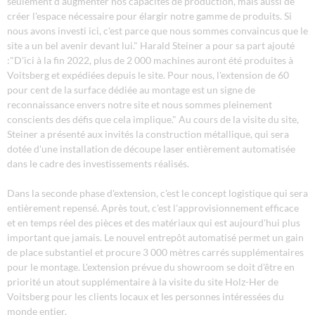
seulement d'augmenter nos capacités de production, mais aussi de
créer l'espace nécessaire pour élargir notre gamme de produits. Si
nous avons investi ici, c'est parce que nous sommes convaincus que le
site a un bel avenir devant lui." Harald Steiner a pour sa part ajouté
:"D'ici à la fin 2022, plus de 2 000 machines auront été produites à
Voitsberg et expédiées depuis le site. Pour nous, l'extension de 60
pour cent de la surface dédiée au montage est un signe de
reconnaissance envers notre site et nous sommes pleinement
conscients des défis que cela implique." Au cours de la visite du site,
Steiner a présenté aux invités la construction métallique, qui sera
dotée d'une installation de découpe laser entièrement automatisée
dans le cadre des investissements réalisés.
Dans la seconde phase d'extension, c'est le concept logistique qui sera
entièrement repensé. Après tout, c'est l'approvisionnement efficace
et en temps réel des pièces et des matériaux qui est aujourd'hui plus
important que jamais. Le nouvel entrepôt automatisé permet un gain
de place substantiel et procure 3 000 mètres carrés supplémentaires
pour le montage. L'extension prévue du showroom se doit d'être en
priorité un atout supplémentaire à la visite du site Holz-Her de
Voitsberg pour les clients locaux et les personnes intéressées du
monde entier.