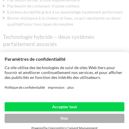
Pas besoin de conteneur d'azote coûteux
Extrême durabilité grâce à un assemblage hautement performant
Bonne résistance à la chaleur et l'eau, ce qui représente un atout
qualitatif pour tous types de meubles
Technologie hybride – deux systèmes
parfaitement associés
La plaqueuse de chants est essentielle pour garantir l’aspect haute
qualité de vos éléments de meubles. Profitez, vous aussi, de plus de 50
années d’expérience HOLZ-HER sur le marché du placage de chants.
Le passage d'une colle colorée à une colle incolore se fait en un
tour de main.
Passage d’une colle en cartouches à une colle en granulats (fig. 1 et
2) en seulement quelques minutes.
Vous avez également la possibilité de passer d'une colle EVA à une
colle PUR en un temps réduit.
Le nettoyage complet de l'ensemble du système est tout aussi
rapide : quelques minutes suffisent.