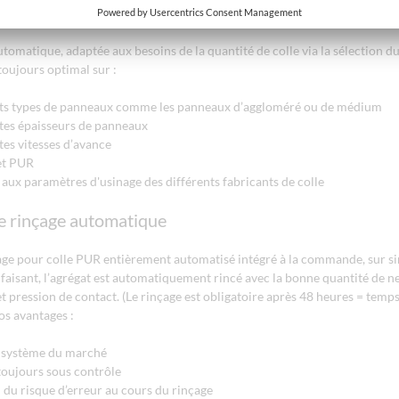
de automatique de la quantité de colle
matique, adaptée aux besoins de la quantité de colle via la sélection 
toujours optimal sur :
ents types de panneaux comme les panneaux d’aggloméré ou de médium
ntes épaisseurs de panneaux
ntes vitesses d’avance
et PUR
aux paramètres d'usinage des différents fabricants de colle
de rinçage automatique
age pour colle PUR entièrement automatisé intégré à la commande, sur s
 faisant, l’agrégat est automatiquement rincé avec la bonne quantité de n
 pression de contact. (Le rinçage est obligatoire après 48 heures = temp
Vos avantages :
r système du marché
toujours sous contrôle
 du risque d’erreur au cours du rinçage