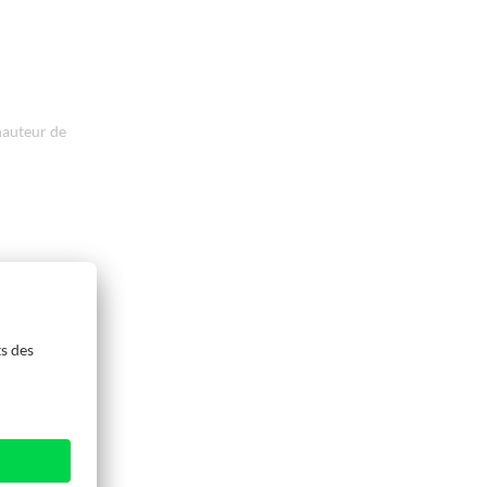
hauteur de
n système