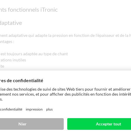
s fonctionnels iTronic
daptative
nt adaptative qui adapte la pression en fonction de l’épaisseur et de la 
ntages :
 est toujours adaptée au type de chant
rations inutiles
ite
e pression adaptative
 contact de chaque rouleau est adaptée en fonction de l’utilisation par u
ntelligent. Vos avantages :
buts réduits au minimum
 de réaliser des prototypes au préalable
 d’usinage optimal même en cas de changement fréquent d’application