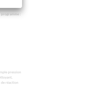
du programme :
imple pression
ettoyant,
s de réaction