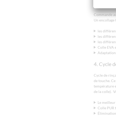
3. Comman
Commande auto
Un encollage 
les différ
les différe
les différe
Colle EVA 
Adaptation 
4. Cycle 
Cycle de rinç
de touche. Ce
température et
de la colle). 
Le meilleu
Colle PUR 
Élimination