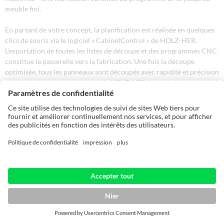
meuble fini.
En partant de votre concept, la planification est réalisée en quelques
clics de souris via le logiciel « CabinetControl » de HOLZ-HER.
L'exportation de toutes les listes de découpe et des programmes CNC
constitue la passerelle vers la fabrication. Une fois la découpe
optimisée, tous les panneaux sont découpés avec rapidité et précision
sur la scie à panneaux horizontale HOLZ-HER. Le code-barres généré
fournit toutes les informations nécessaires à la fabrication ultérieure
sur la plaqueuse de chants et le centre CNC. L'usinage final des pièces
de meuble se passe sur un centre d'usinage CNC.