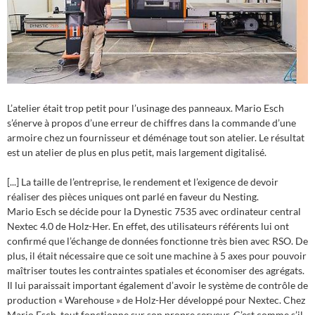
L’atelier était trop petit pour l’usinage des panneaux. Mario Esch
s’énerve à propos d’une erreur de chiffres dans la commande d’une
armoire chez un fournisseur et déménage tout son atelier. Le résultat
est un atelier de plus en plus petit, mais largement digitalisé.
[...] La taille de l’entreprise, le rendement et l’exigence de devoir
réaliser des pièces uniques ont parlé en faveur du Nesting.
Mario Esch se décide pour la Dynestic 7535 avec ordinateur central
Nextec 4.0 de Holz-Her. En effet, des utilisateurs référents lui ont
confirmé que l’échange de données fonctionne très bien avec RSO. De
plus, il était nécessaire que ce soit une machine à 5 axes pour pouvoir
maîtriser toutes les contraintes spatiales et économiser des agrégats.
Il lui paraissait important également d’avoir le système de contrôle de
production « Warehouse » de Holz-Her développé pour Nextec. Chez
Mario Esch, tout fonctionne sur son propre serveur. C’est comme s’il